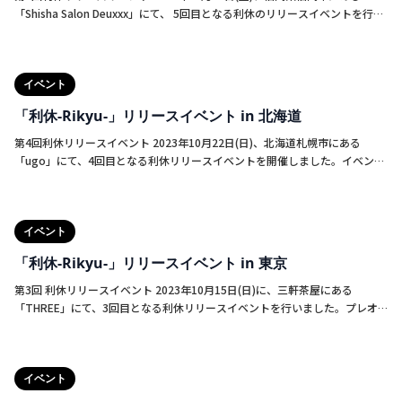
「Shisha Salon Deuxxx」にて、 5回目となる利休のリリースイベントを行い
ました。10名様限定の試煙会。内容は、SEBEROとのコラボイベントで、利
休ボウルとSEBEROのフレーバーを用いたシーシャを提供しました。初の福
岡イベントでしたが、ご協力のもと無事に終えることができました。
イベント
「利休-Rikyu-」リリースイベント in 北海道
第4回利休リリースイベント 2023年10月22日(日)、北海道札幌市にある
「ugo」にて、4回目となる利休リリースイベントを開催しました。イベント
の内容はフリーシーシャ＆トークセッション。EGG SHIHSAとしても初となる
北海道でのイベントは温かい雰囲気に包まれ無事に成功を納めました。今
回、EGG SHISHA代表の若村とugo代表の伊藤様との対談がついに実現。ライ
イベント
ブ配信も行っていたので、視聴された方はそれぞれのシーシャに対する熱い
思いが伝わったのではないでしょうか。
「利休-Rikyu-」リリースイベント in 東京
第3回 利休リリースイベント 2023年10月15日(日)に、三軒茶屋にある
「THREE」にて、3回目となる利休リリースイベントを行いました。プレオ
ープンよりも前の段階でのイベントでしたが、多くのお客様にご来店いただ
きました。試煙会かつお披露目会のような形式でしたが、楽しんでいただけ
たかと思います。
イベント