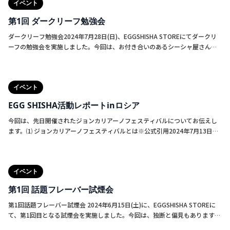
イベント
にも有意義な時間を過ごしていただけたのではないかと存じます。 ブロンド
リーフだけでなく、ダークやシガーを使用したので、なかなか触れたことが
第1回 ダークリーフ勉強会
ない方にもいい機会になったのではないでしょうか。ご参加いただいた方々
に新たな発見やきっかけをご提示できていたら幸いです。[代表より] 今回
ダークリーフ勉強会2024年7月28日(日)、EGGSHISHA STOREにてダークリ
は、代表として全てのイベントに出席し、店舗のスタッフさまをはじめ、ご
ーフの勉強会を実施しました。今回は、お付き合いのあるシーシャ屋さんの
参加いただいた皆さまと深い交流をするができました。携わっていただいた
中から、プレイヤーとして活躍されているスタッフの方々をお招きし、各自
皆さまに感謝申し上げます。 実際に見て使って体験してもらえるイベント
でフレーバー選定からシーシャの提供までを行っていただきました。フレー
は、様々な意見や考え方を共有し合える貴重な機会だと改めて実感しまし
バーは、代表の若村が、先日ロシアから持参したフレーバーをメインにご用
た。 EGG SHISHAとして、海外に日本の伝統工芸を知っていただくために、
イベント
意しました。ダークリーフにあまり触れてこなかった方でも、一発目から美
日々チャレンジして取り組んで参ります。今後のEGG SHISHAの飛躍にどうぞ
味しいシーシャを作られており、実際に提供される際のイメージを膨らませ
EGG SHISHA活動レポートinロシア
ご期待ください。
ている様子を見て感銘を受けました。単品やミックス、ブロンドとのミック
スなどを作り、皆で共有し合い意見交換をするなど、ダークリーフの理解が
今回は、先日開催されたジョンカリアーノフェスティバルについてお伝えし
深まる非常に有意義な時間になったと思います。また、シガーリーフの”深
ます。⑴ ジョンカリアーノフェスティバルとは※公式引用2024年7月13日、
み”に、シーシャの新たな発見と奥深さを感じました。※シガーリーフについ
モスクワ地方のルーシ国立公園内で、壮大なフェスティバル ”JohnCalliano
ては、前回のブログをご覧ください。
CHINATOWN Festival 2024 ”が開催されました。このイベントはアジアンス
タイルでデザインされ、100 以上の参加ブランドが集まり、ゲストにさまざ
イベント
まなイベントを提供しました。様々なアクティビティや豊富なエンターテイ
メント プログラム、そしてもちろんお気に入りのフレグランスのテイスティ
第1回 話題フレーバー試煙会
ングや限定版の新製品もお楽しみいただけます。JC FEST 2024、ヘッドライ
ナーのAntokha MCとバンドWILDWAYSによる印象的なパフォーマンスで来
第1回話題フレーバー試煙会 2024年6月15日(土)に、EGGSHISHA STOREに
場者を喜ばせました。-実際に訪れて感じた雰囲気-世界的なシーシャブラン
て、第1回目となる試煙会を実施しました。今回は、独断と偏見もあります
ドが一同し、その日には様々なブランドが新商品を発表するなど注目の集ま
が、話題のブロンドリーフとダークリーフを選定し、さらにDOZAJの新作も