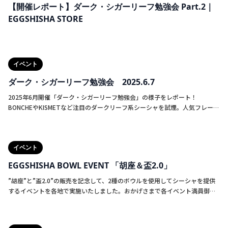
【開催レポート】ダーク・シガーリーフ勉強会 Part.2｜
日々の中で当たり前になっていた手順や考え方に、今一度向き合う貴重な時
EGGSHISHA STORE
間となりました。 ・実演 講演内容をもとに、Sohei氏によるパッキングから
喫煙までの実演が行われました。詳細説明は控えさせていただきますが、参
加者の皆様も真剣な表情で見入っていました。 ・実践 実演を踏まえて、参加
者自身がシーシャを作成。使用するフレーバー等に制限は設けず、それぞれ
が自由な発想でセッションメイクを行いました。 ・試煙 完成したシーシャ
イベント
は、その場で試煙。参加者同士の意見交換が活発に行われたほか、Sohei氏か
らの具体的なフィードバックを受ける場面もあり、それぞれのスタイルやア
ダーク・シガーリーフ勉強会 2025.6.7
プローチに新たな視点が加わるきっかけとなったようです。 ⸻ イベント
2025年6月開催「ダーク・シガーリーフ勉強会」の様子をレポート！
を終えて 当日は開店から閉店まで、Sohei氏には長時間にわたりご滞在いた
BONCHEやKISMETなど注目のダークリーフ系シーシャを試煙。人気フレーバ
だき、多くのお客様と直接交流していただきました。(ワークショップ後はゲ
ーやシーシャバトルの結果も紹介。EGG SHISHAの学びと体験型イベント！
スト出勤) ワークショップにご参加いただいた皆様にとっては、これまでご自
身が積み上げてきた知識や技術を再確認し、それらをより深める貴重な機会
となったのではないでしょうか。 また、近年注目されている「ダークリー
イベント
フ」や「シガーリーフ」といったカテゴリーに対しても、単なる流行に留ま
らず、その背景や扱い方に触れることができ、理解を深める時間となったと
EGGSHISHA BOWL EVENT 「胡座＆盃2.0」
感じております。
”胡座”と”盃2.0”の販売を記念して、2種のボウルを使用してシーシャを提供
するイベントを各地で実施いたしました。おかげさまで各イベント満員御礼
で、多くの方々に胡座と盃2.0を体験していただけました。 イベントならでは
の交流や意見交換のみならず、ご協力店舗様には、ボウルの良さを最大限引
き出したシーシャをご提供いただきましたので、足を運んでくださった皆様