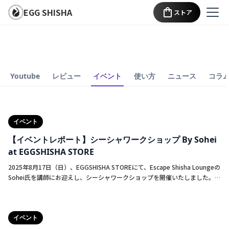
EGG SHISHA
ストア
Youtube
レビュー
イベント
使い方
ニュース
コラ
イベント
【イベントレポート】シーシャワークショップ By Sohei
at EGGSHISHA STORE
2025年8月17日（日）、EGGSHISHA STOREにて、Escape Shisha Loungeの
Sohei氏を講師にお迎えし、シーシャワークショップを開催いたしました。
当日は二部制にてワークショップを実施。参加者の皆様には講習・実演・実
践・試煙という一連の流れを通じて、改めてシーシャに対する理解を深めて
いただける機会となりました。 ⸻ イベント概要 ・講演 まずは、シーシャ
イベント
作りの「本質」を確認する時間からスタート。パッキングの意図や喫煙時に
意識すべきポイントについて、参加者からの質問を交えながら行いました。