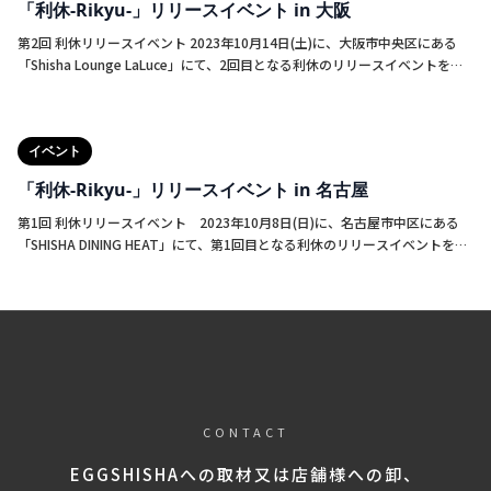
「利休-Rikyu-」リリースイベント in 大阪
第2回 利休リリースイベント 2023年10月14日(土)に、大阪市中央区にある
「Shisha Lounge LaLuce」にて、2回目となる利休のリリースイベントを行
いました。今回は、10名様限定のワークショップとして開催し、ご来店され
たお客様自身にシーシャを作ってもらい、利休を使用したシーシャを味わっ
ていただきました。少人数だからこそ、海外のトレンドやこれからの情勢な
イベント
ども交えながら、シーシャに関する説明を細かくお伝えできたのは良かった
と思います。お客様にも有意義に感じてもらえていたら幸いです。
「利休-Rikyu-」リリースイベント in 名古屋
第1回 利休リリースイベント 2023年10月8日(日)に、名古屋市中区にある
「SHISHA DINING HEAT」にて、第1回目となる利休のリリースイベントを行
いました。約30名ほどのお客様に足を運んでいただき、イベントは大盛況！
内容としては、利休を使用した試煙会で、前半はブロンドリーフ、後半はダ
ークリーフでのシーシャを提供しました。それぞれ15台のシーシャを全て違
うフレーバーで用意したので、利休の良さを十分に感じていただけたかと思
います。
CONTACT
EGGSHISHAへの取材又は店舗様への卸、