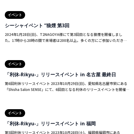
るイベントで、ロシアのモスクワで開催されています。毎年、コンセプトが
追加した計16種類のフレーバーを単品で提供しました。ブロンドリーフで
決まっており今回はChinatown(中華街)をイメージしたものでした。ブース
は、Bang Bangのブルーグァバとkhaleejのレモンの2種類が人気でした。ダ
の装飾や、衣装などコンセプトに従い煌びやかな世界に包まれていました。
イベント
ークリーフでは、DarkSideのコーラとMust Haveのミルキーライスの評判が
良かったです。キウイスムージーも少し癖がありますがオススメです！
シーシャイベント ”狼煙 第3回
DOZAJの新作では、全て再現性が高かったのですが、特にスイカとザクロが
美味しくて、皆さん納得のご様子でした！今後も定期的に試煙会を開催して
2024年1月28日(日)、T2NAGOYA様にて第3回目となる狼煙を開催しまし
いこうと思いますので、皆様是非ご参加ください！‍店名：EGGSHISHA
た。17時から20時の間で来場者は200名以上。多くの方にご参加いただき、
STORE住所：〒466-0857 愛知県名古屋市昭和区安田通４丁目７ー３ エミー
大盛況でした。今回の参加店舗数は過去最多の18店舗。1Fから3Fまでお借り
ビル 101‍Instagram EGG SHISHA BOWLS：
して実施しました。シーシャ愛好家の方も初心者の方も、多種多様なシーシ
https://www.instagram.com/eggshisha/?hl=jaInstagram EGG SHISHA
ャを吸えて満足してもらえたのではないでしょうか。狼煙の様子を収めた
STORE：https://www.instagram.com/eggshisha.store/?hl=ja公式ウェブ
イベント
Youtubeもアップロードしておりますので是非ご視聴ください。
サイト：https://www.official-eggshisha.com/公式ECサイト：
https://youtu.be/shEPR_s1jRY?si=axWyEUbKs0KNBePYEGG SHISHA：
「利休-Rikyu-」リリースイベント in 名古屋 最終日
https://eggshisha.com/
http://www.youtube.com/@eggshisha858‍ EGG SHISHAのブースでは、
前回大好評だった｢狼煙限定ガチャぽん｣を実施。今回は景品のグレードアッ
第6回利休リリースイベント 2023年10月29日(日)、愛知県名古屋市栄にある
プに加え、初心者の方向けにマウスピースを多く取り入れました。おかげさ
「Shisha Salon SENSE」にて、6回目となる利休のリリースイベントを開催
まで開始から終始行列で1時間程度で完売しました。参加してくださった皆様
しました。今回のイベントでは、ドリンクにオリジナルの抹茶ラテを用意
ありがとうございました。次回も楽しんでもらえるような企画を考えたいと
し、それに合わせたフレーバーを作りシーシャを提供しました。利休のリリ
思います！
ースイベントもいよいよ最終回でしたが、多くの方に足を運んでいただき無
イベント
事にやり遂げることができました。
「利休-Rikyu-」リリースイベント in 福岡
第5回利休リリースイベント 2023年10月28日(土)、福岡県福岡市にある