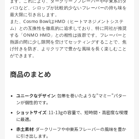
ます。これにより、ダークリーフフレーバーや中東系のタ
バコなど、シロップが比較的少ないフレーバーの持ち味を
最大限に引き出します。
また、Cosmo BowlはHMD（ヒートマネジメントシステ
ム）との互換性を徹底的に追求しており、特に同社が推奨
する「ONMO HMD」との相性は抜群です。フレーバーと
熱源の間に少し隙間を空けてセッティングすることで、焦
げ付きを防ぎ、よりクリアで豊かな風味を長く楽しむこと
ができます。
商品のまとめ
ユニークなデザイン
: 包帯を巻いたような”マミー”パター
ンが個性的です。
ショットサイズ
: 11-13gの容量で、短時間・高密度な喫煙
に最適。
赤土素材
: ダークリーフや中東系フレーバーの風味を豊か
に引き出します。