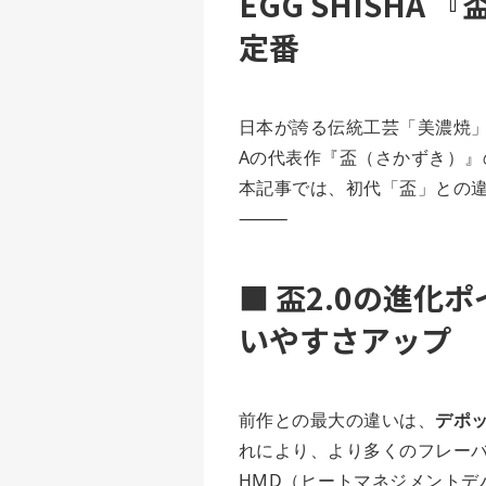
EGG SHISHA 
定番
日本が誇る伝統工芸「美濃焼」と
Aの代表作『盃（さかずき）』
本記事では、初代「盃」との
⸻
■ 盃2.0の進
いやすさアップ
前作との最大の違いは、
デポッ
れにより、より多くのフレー
HMD（ヒートマネジメントデ