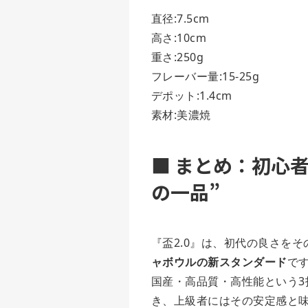
直径:7.5cm
高さ:10cm
重さ:250g
フレーバー量:15-25g
デポット:1.4cm
素材:美濃焼
■ まとめ：初心
の一品”
『盃2.0』は、初代の良さを
ャボウルの新スタンダード
で
国産・高品質・高性能という
き、上級者にはその安定感と