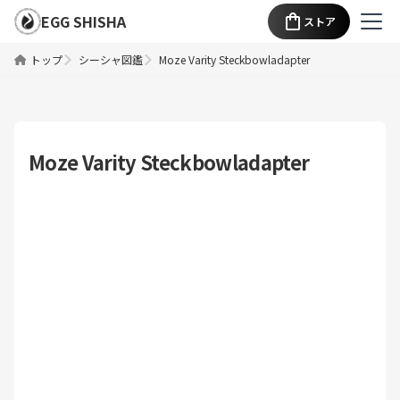
EGG SHISHA
ストア
トップ
シーシャ図鑑
Moze Varity Steckbowladapter
Moze Varity Steckbowladapter