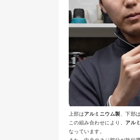
上部は
アルミニウム製
、下部
この組み合わせにより、
アル
なっています。
また、中央のネジ部分が熱伝