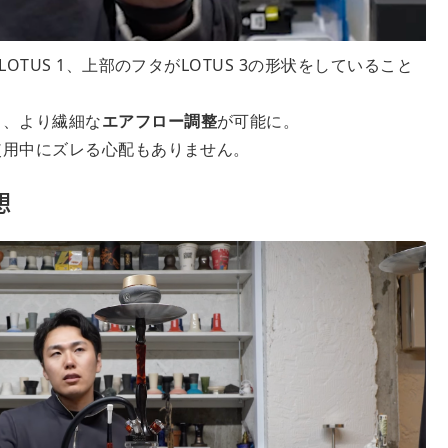
OTUS 1、上部のフタがLOTUS 3の形状をしていること
し、より繊細な
エアフロー調整
が可能に。
使用中にズレる心配もありません。
想